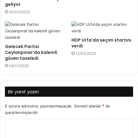
geliyor
20/04/2022
HDP Urfa’da seçim startını
verdi
Gelecek Partisi
Ceylanpınar’da kalemli
12/03/2023
güven tazeledi
08/11/2020
Bir yanıt yazın
E-posta adresiniz yayınlanmayacak.
Gerekli alanlar
*
ile
işaretlenmişlerdir
Y
o