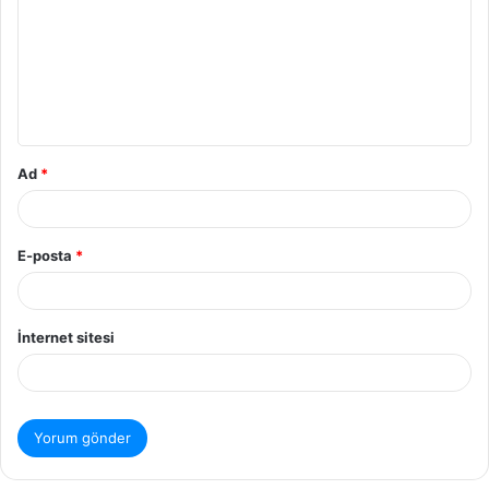
r
u
m
*
Ad
*
E-posta
*
İnternet sitesi