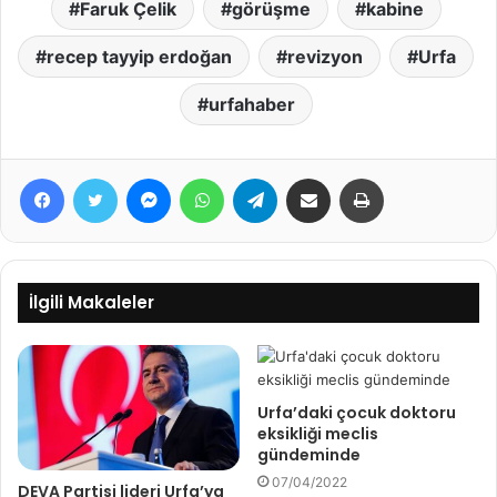
Faruk Çelik
görüşme
kabine
recep tayyip erdoğan
revizyon
Urfa
urfahaber
Facebook
Twitter
Messenger
WhatsApp
Telegram
E-Posta ile paylaş
Yazdır
İlgili Makaleler
Urfa’daki çocuk doktoru
eksikliği meclis
gündeminde
07/04/2022
DEVA Partisi lideri Urfa’ya