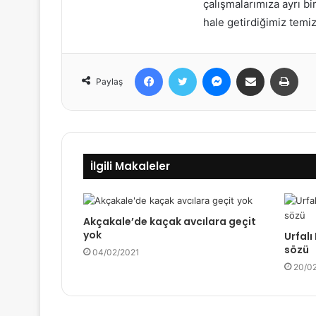
çalışmalarımıza ayrı bi
hale getirdiğimiz temi
Facebook
Twitter
Messenger
E-Posta ile paylaş
Yazdır
Paylaş
İlgili Makaleler
Akçakale’de kaçak avcılara geçit
yok
Urfal
sözü
04/02/2021
20/0