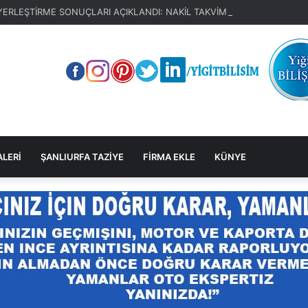
YERLEŞTİRME SONUÇLARI AÇIKLANDI: NAKİL TAKVİMİ BELLİ OLDU
ALERİ
ŞANLIURFA TAZİYE
FİRMA EKLE
KÜNYE