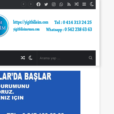
Facebook
Twitter
Instagram
WhatsApp
RSS
Rastgele
Kenar
Dış
Makale
Bölmesi
görünümü
değiştir
Rastgele
Dış
Arama
Makale
görünümü
yap
değiştir
...