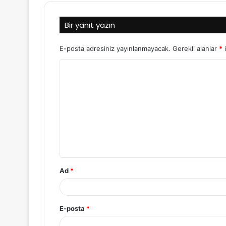
Bir yanıt yazın
E-posta adresiniz yayınlanmayacak.
Gerekli alanlar
*
i
Y
o
r
u
m
*
Ad
*
E-posta
*