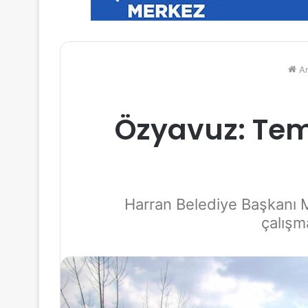
An
Özyavuz: Temi
Harran Belediye Başkanı M
çalışm