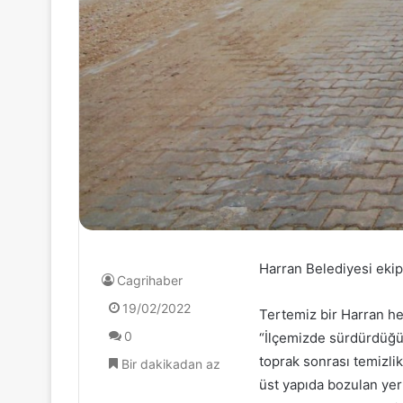
Harran Belediyesi ekipl
Cagrihaber
19/02/2022
Tertemiz bir Harran hed
0
“İlçemizde sürdürdüğüm
toprak sonrası temizli
Bir dakikadan az
üst yapıda bozulan yer