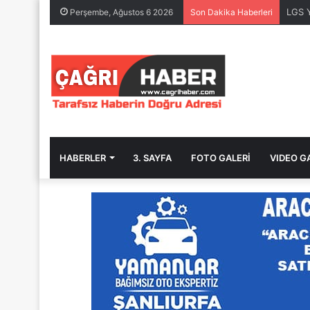
LGS 
Perşembe, Ağustos 6 2026
Son Dakika Haberleri
HABERLER
3. SAYFA
FOTO GALERİ
VIDEO G