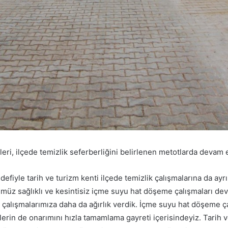
eri, ilçede temizlik seferberliğini belirlenen metotlarda devam et
efiyle tarih ve turizm kenti ilçede temizlik çalışmalarına da ayr
üz sağlıklı ve kesintisiz içme suyu hat döşeme çalışmaları deva
k çalışmalarımıza daha da ağırlık verdik. İçme suyu hat döşeme ç
lerin de onarımını hızla tamamlama gayreti içerisindeyiz. Tarih 