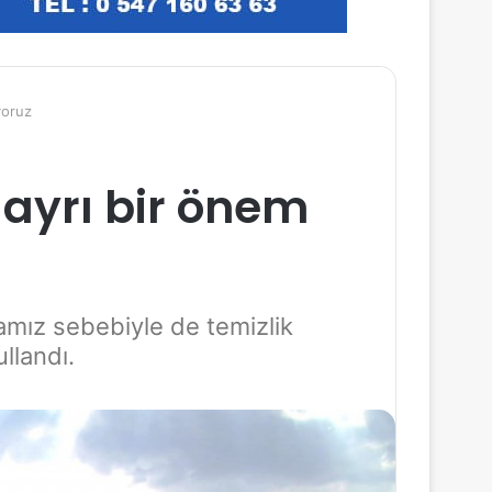
yoruz
 ayrı bir önem
amız sebebiyle de temizlik
llandı.