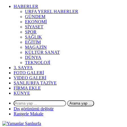
HABERLER
URFA YEREL HABERLER
GÜNDEM
EKONOMİ
SİYASET
SPOR
SAĞLIK
EĞİTİM
MAGAZİN
KÜLTÜR SANAT
DÜNYA
TEKNOLOJİ
3. SAYFA
FOTO GALERİ
VIDEO GALERİ
ŞANLIURFA TAZİYE
FİRMA EKLE
KÜNYE
Arama yap ...
Dış görünümü değiştir
Rastgele Makale