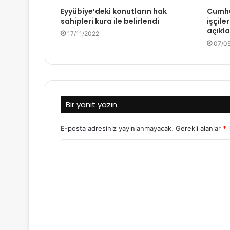
Eyyübiye’deki konutların hak
Cumhu
sahipleri kura ile belirlendi
işçile
açıkl
17/11/2022
07/0
Bir yanıt yazın
E-posta adresiniz yayınlanmayacak.
Gerekli alanlar
*
i
Y
o
r
u
m
*