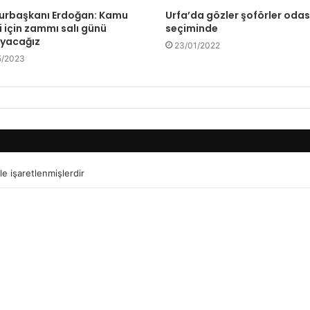
rbaşkanı Erdoğan: Kamu
Urfa’da gözler şoförler odas
ri için zammı salı günü
seçiminde
ayacağız
23/01/2022
5/2023
le işaretlenmişlerdir