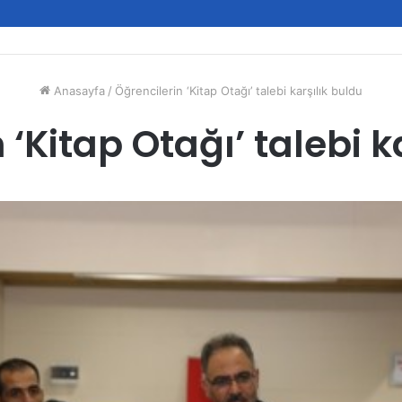
Anasayfa
/
Öğrencilerin ‘Kitap Otağı’ talebi karşılık buldu
 ‘Kitap Otağı’ talebi k