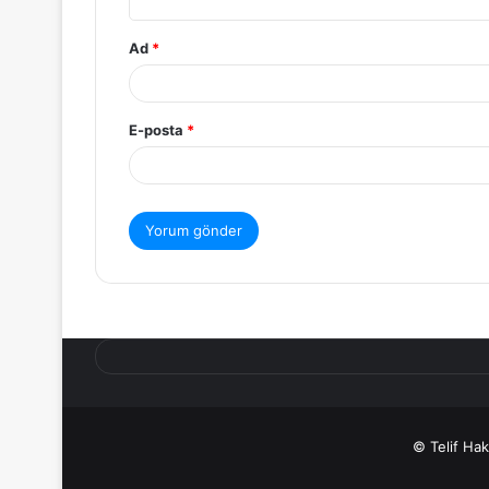
Ad
*
E-posta
*
© Telif Ha