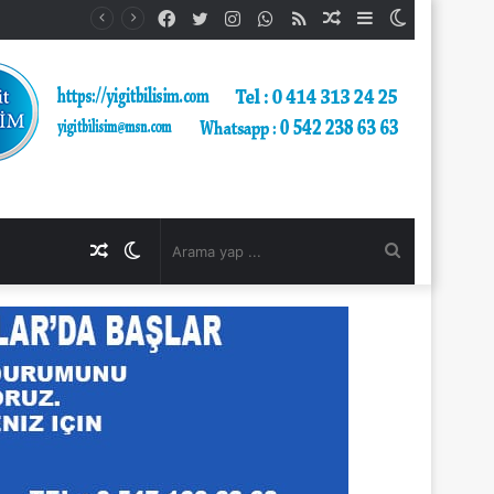
Facebook
Twitter
Instagram
WhatsApp
RSS
Rastgele
Kenar
Dış
AÇTI
Makale
Bölmesi
görünümü
değiştir
Rastgele
Dış
Arama
Makale
görünümü
yap
değiştir
...