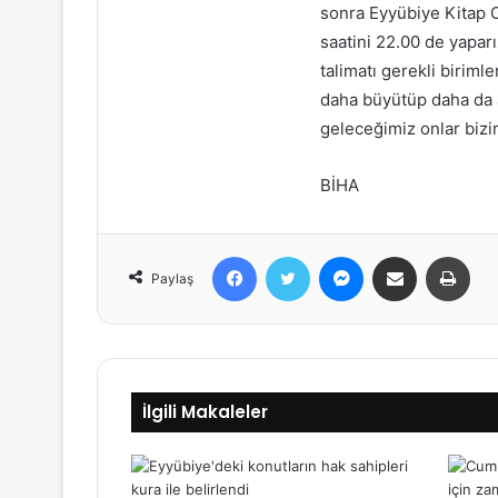
sonra Eyyübiye Kitap O
saatini 22.00 de yaparı
talimatı gerekli birim
daha büyütüp daha da a
geleceğimiz onlar biz
BİHA
Facebook
Twitter
Messenger
E-Posta ile paylaş
Yazdır
Paylaş
İlgili Makaleler