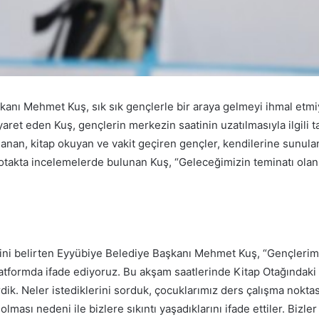
anı Mehmet Kuş, sık sık gençlerle bir araya gelmeyi ihmal etmi
yaret eden Kuş, gençlerin merkezin saatinin uzatılmasıyla ilgili ta
lanan, kitap okuyan ve vakit geçiren gençler, kendilerine sunula
e otakta incelemelerde bulunan Kuş, “Geleceğimizin teminatı ola
ini belirten Eyyübiye Belediye Başkanı Mehmet Kuş, “Gençlerim
tformda ifade ediyoruz. Bu akşam saatlerinde Kitap Otağındaki ö
dik. Neler istediklerini sorduk, çocuklarımız ders çalışma nokta
olması nedeni ile bizlere sıkıntı yaşadıklarını ifade ettiler. Bizle