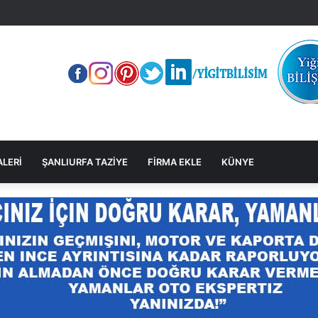
CİK’TE GERİ MANEVRA KAZASI: SÜRÜCÜ ÇARPTIĞI ARACA BAKMADAN K
ALERİ
ŞANLIURFA TAZİYE
FİRMA EKLE
KÜNYE