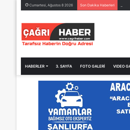
BİRE
Cumartesi, Ağustos 8 2026
Son Dakika Haberleri
HABERLER
3. SAYFA
FOTO GALERİ
VIDEO G