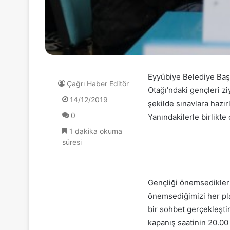
Eyyübiye Belediye Başk
Çağrı Haber Editör
Otağı’ndaki gençleri zi
14/12/2019
şekilde sınavlara hazır
0
Yanındakilerle birlikt
1 dakika okuma
süresi
Gençliği önemsedikler
önemsediğimizi her pla
bir sohbet gerçekleştir
kapanış saatinin 20.00 