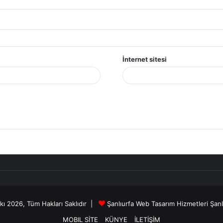
İnternet sitesi
kkı 2026, Tüm Hakları Saklıdır |
Şanlıurfa Web Tasarım Hizmetleri
Şanl
MOBIL SİTE
KÜNYE
İLETİŞİM