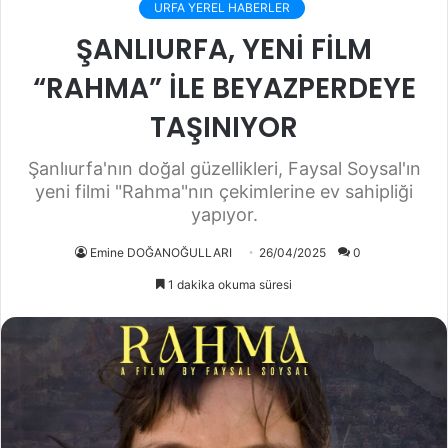
URFA YEREL HABERLER
ŞANLIURFA, YENİ FİLM
“RAHMA” İLE BEYAZPERDEYE
TAŞINIYOR
Şanlıurfa'nın doğal güzellikleri, Faysal Soysal'ın
yeni filmi "Rahma"nın çekimlerine ev sahipliği
yapıyor.
Emine DOĞANOĞULLARI
26/04/2025
0
1 dakika okuma süresi