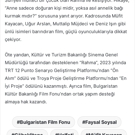
Suriyeli mülteci bir çocuk olan Rahma ile kesişiyor. Hikâye,
“Anne sadece doğuran kişi midir, yoksa asıl annelik bağı
kurmak mıdır?” sorusuna yanıt arıyor. Kadrosunda Müfit
Kayacan, Uğur Arslan, Muttalip Müjdeci ve Deniz Işın gibi
ünlü isimleri barındıran film, güçlü oyunculuklarıyla dikkat
çekiyor.
Öte yandan, Kültür ve Turizm Bakanlığı Sinema Genel
Müdürlüğü tarafından desteklenen “Rahma”, 2023 yılında
TRT 12 Punto Senaryo Geliştirme Platformu’ndan “Ön
Alım” ödülü ve Troya Proje Geliştirme Platformu’ndan “En
İyi Proje” ödülünü kazanmıştı. Ayrıca film, Bulgaristan
Kültür Bakanlığı Film Fonu’ndan ortak yapım desteği
almaya hak kazandı.
Bulgaristan Film Fonu
Faysal Soysal
Göbeklitepe
Halfeti
Müfit Kayacan