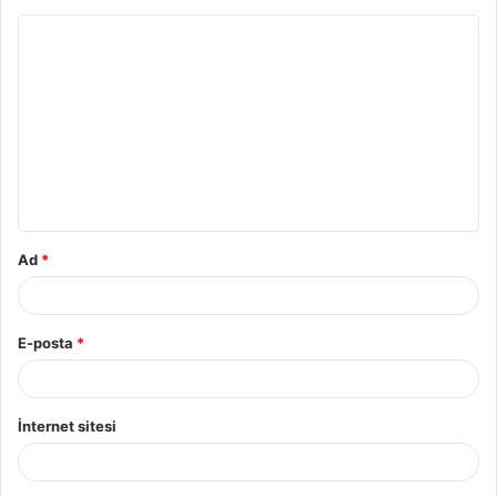
Y
o
r
u
m
*
Ad
*
E-posta
*
İnternet sitesi