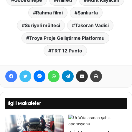
Rahma filmi
Şanlıurfa
Suriyeli mülteci
Takoran Vadisi
Troya Proje Geliştirme Platformu
TRT 12 Punto
Facebook
Twitter
Messenger
WhatsApp
Telegram
E-Posta ile paylaş
Yazdır
İlgili Makaleler