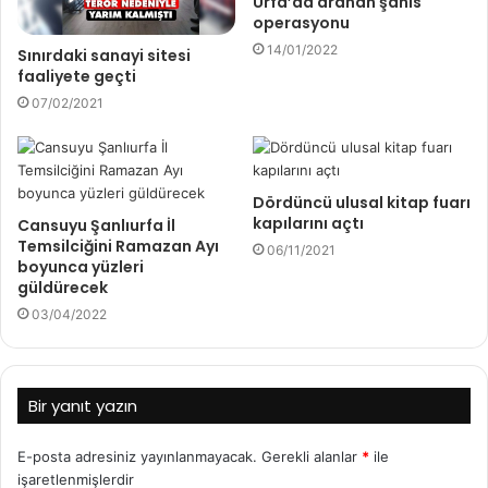
Urfa’da aranan şahıs
operasyonu
14/01/2022
Sınırdaki sanayi sitesi
faaliyete geçti
07/02/2021
Dördüncü ulusal kitap fuarı
kapılarını açtı
Cansuyu Şanlıurfa İl
Temsilciğini Ramazan Ayı
06/11/2021
boyunca yüzleri
güldürecek
03/04/2022
Bir yanıt yazın
E-posta adresiniz yayınlanmayacak.
Gerekli alanlar
*
ile
işaretlenmişlerdir