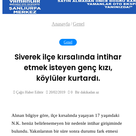
Anasayfa
/
Genel
Genel
Siverek ilçe kırsalında intihar
etmek isteyen genç kızı,
köylüler kurtardı.
Çağrı Haber Editör
20/02/2019
0
Bir dakikadan az
Alınan bilgiye göre, ilçe kırsalında yaşayan 17 yaşındaki
N.K. henüz belirlenemeyen bir nedenle intihar girişiminde
bulundu. Yakınlarının bir süre sonra durumu fark etmesi