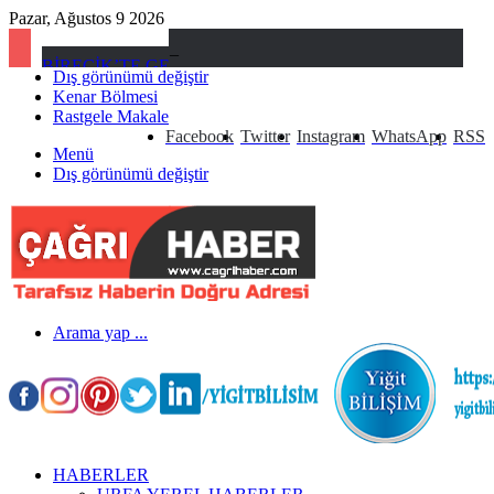
Pazar, Ağustos 9 2026
BİRECİK’TE GERİ MANEVRA KAZASI: SÜRÜCÜ ÇARPTIĞI ARACA BAKMADAN KAÇTI
Dış görünümü değiştir
Kenar Bölmesi
Rastgele Makale
Facebook
Twitter
Instagram
WhatsApp
RSS
Menü
Dış görünümü değiştir
Arama yap ...
HABERLER