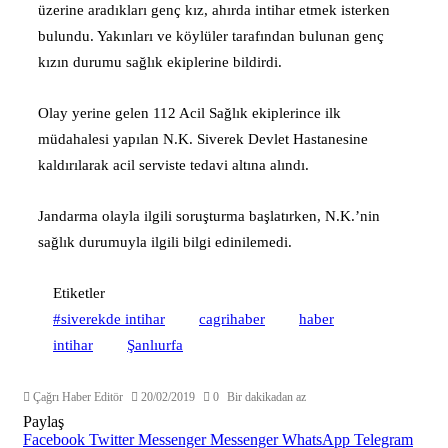
üzerine aradıkları genç kız, ahırda intihar etmek isterken
bulundu. Yakınları ve köylüler tarafından bulunan genç
kızın durumu sağlık ekiplerine bildirdi.
Olay yerine gelen 112 Acil Sağlık ekiplerince ilk
müdahalesi yapılan N.K. Siverek Devlet Hastanesine
kaldırılarak acil serviste tedavi altına alındı.
Jandarma olayla ilgili soruşturma başlatırken, N.K.’nin
sağlık durumuyla ilgili bilgi edinilemedi.
Etiketler
#siverekde intihar
cagrihaber
haber
intihar
Şanlıurfa
Çağrı Haber Editör
20/02/2019
0
Bir dakikadan az
Paylaş
Facebook
Twitter
Messenger
Messenger
WhatsApp
Telegram