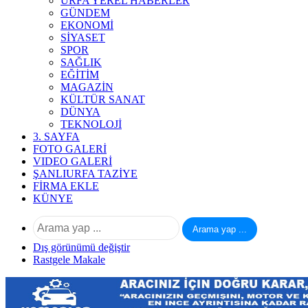
URFA YEREL HABERLER
GÜNDEM
EKONOMİ
SİYASET
SPOR
SAĞLIK
EĞİTİM
MAGAZİN
KÜLTÜR SANAT
DÜNYA
TEKNOLOJİ
3. SAYFA
FOTO GALERİ
VIDEO GALERİ
ŞANLIURFA TAZİYE
FİRMA EKLE
KÜNYE
Arama yap ...
Dış görünümü değiştir
Rastgele Makale