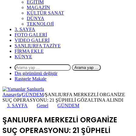
EĞİTİM
MAGAZİN
KÜLTÜR SANAT
DÜNYA
TEKNOLOJİ
3. SAYFA
FOTO GALERİ
VIDEO GALERİ
ŞANLIURFA TAZİYE
FİRMA EKLE
KÜNYE
Arama yap ...
Dış görünümü değiştir
Rastgele Makale
Anasayfa
/
GÜNDEM
/
ŞANLIURFA MERKEZLİ ORGANİZE
SUÇ OPERASYONU: 21 ŞÜPHELİ GÖZALTINA ALINDI
3. SAYFA
Genel
GÜNDEM
ŞANLIURFA MERKEZLİ ORGANİZE
SUÇ OPERASYONU: 21 ŞÜPHELİ