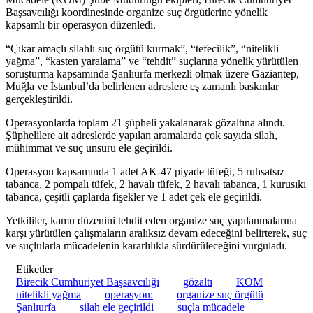
Başsavcılığı koordinesinde organize suç örgütlerine yönelik
kapsamlı bir operasyon düzenledi.
“Çıkar amaçlı silahlı suç örgütü kurmak”, “tefecilik”, “nitelikli
yağma”, “kasten yaralama” ve “tehdit” suçlarına yönelik yürütülen
soruşturma kapsamında Şanlıurfa merkezli olmak üzere Gaziantep,
Muğla ve İstanbul’da belirlenen adreslere eş zamanlı baskınlar
gerçekleştirildi.
Operasyonlarda toplam 21 şüpheli yakalanarak gözaltına alındı.
Şüphelilere ait adreslerde yapılan aramalarda çok sayıda silah,
mühimmat ve suç unsuru ele geçirildi.
Operasyon kapsamında 1 adet AK-47 piyade tüfeği, 5 ruhsatsız
tabanca, 2 pompalı tüfek, 2 havalı tüfek, 2 havalı tabanca, 1 kurusıkı
tabanca, çeşitli çaplarda fişekler ve 1 adet çek ele geçirildi.
Yetkililer, kamu düzenini tehdit eden organize suç yapılanmalarına
karşı yürütülen çalışmaların aralıksız devam edeceğini belirterek, suç
ve suçlularla mücadelenin kararlılıkla sürdürüleceğini vurguladı.
Etiketler
Birecik Cumhuriyet Başsavcılığı
gözaltı
KOM
nitelikli yağma
operasyon:
organize suç örgütü
Şanlıurfa
silah ele geçirildi
suçla mücadele