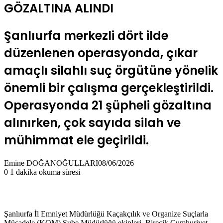
GÖZALTINA ALINDI
Şanlıurfa merkezli dört ilde
düzenlenen operasyonda, çıkar
amaçlı silahlı suç örgütüne yönelik
önemli bir çalışma gerçekleştirildi.
Operasyonda 21 şüpheli gözaltına
alınırken, çok sayıda silah ve
mühimmat ele geçirildi.
Emine DOĞANOĞULLARI
08/06/2026
0
1 dakika okuma süresi
Şanlıurfa İl Emniyet Müdürlüğü Kaçakçılık ve Organize Suçlarla
Mücadele (KOM) Şube Müdürlüğü ekipleri, Birecik Cumhuriyet