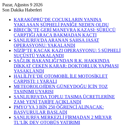
Pazar, Ağustos 9 2026
Son Dakika Haberleri
KARAKÖPRÜ’DE ÇOCUKLARIN YANINA
YAKLAŞAN ŞÜPHELİ PANİĞE NEDEN OLDU
BİRECİK’TE GERİ MANEVRA KAZASI: SÜRÜCÜ
ÇARPTIĞI ARACA BAKMADAN KAÇTI
ŞANLIURFA’DA ARANAN ŞAHSA JASAT
OPERASYONU: YAKALANDI
NİZİP’TE KAÇAK KAZI OPERASYONU: 5 ŞÜPHELİ
SUÇÜSTÜ YAKALANDI
SAĞLIK BAKANLIĞI’NDAN R.K. HAKKINDA
DİKKAT ÇEKEN KARAR: DOKTORLUK YAPMASI
YASAKLANDI
HALİLİYE’DE OTOMOBİL İLE MOTOSİKLET
ÇARPIŞTI: 1 YARALI
METEOROLOJİDEN GÜNEYDOĞU İÇİN TOZ
TAŞINIMI UYARISI
ŞANLIURFA’DA TOPLU TAŞIMA ÜCRETLERİNE
ZAM: YENİ TARİFE AÇIKLANDI
PMYO’YA 3 BİN 250 ÖĞRENCİ ALINACAK:
BAŞVURULAR BAŞLADI
ŞANLIURFA MERKEZLİ FİRMADAN 2 MİLYAR
TL’LİK DEV OTOBÜS YATIRIMI