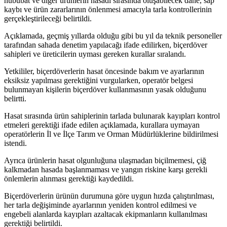
hububat ve diğer ürünlerin hasadı sırasında oluşabilecek dane, sap
kaybı ve ürün zararlarının önlenmesi amacıyla tarla kontrollerinin
gerçekleştirileceği belirtildi.
Açıklamada, geçmiş yıllarda olduğu gibi bu yıl da teknik personeller
tarafından sahada denetim yapılacağı ifade edilirken, biçerdöver
sahipleri ve üreticilerin uyması gereken kurallar sıralandı.
Yetkililer, biçerdöverlerin hasat öncesinde bakım ve ayarlarının
eksiksiz yapılması gerektiğini vurgularken, operatör belgesi
bulunmayan kişilerin biçerdöver kullanmasının yasak olduğunu
belirtti.
Hasat sırasında ürün sahiplerinin tarlada bulunarak kayıpları kontrol
etmeleri gerektiği ifade edilen açıklamada, kurallara uymayan
operatörlerin İl ve İlçe Tarım ve Orman Müdürlüklerine bildirilmesi
istendi.
Ayrıca ürünlerin hasat olgunluğuna ulaşmadan biçilmemesi, çiğ
kalkmadan hasada başlanmaması ve yangın riskine karşı gerekli
önlemlerin alınması gerektiği kaydedildi.
Biçerdöverlerin ürünün durumuna göre uygun hızda çalıştırılması,
her tarla değişiminde ayarlarının yeniden kontrol edilmesi ve
engebeli alanlarda kayıpları azaltacak ekipmanların kullanılması
gerektiği belirtildi.