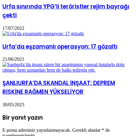
Urfa sınırında YPG’li teröristler rejim bayrağı
çekti
17/07/2022
Urfa’da eşzamanlı operasyon: 17 gözaltı
21/06/2021
ŞANLIURFA’DA SKANDAL İNŞAAT: DEPREM
RİSKİNE RAĞMEN YÜKSELİYOR
30/05/2025
Bir yanıt yazın
E-posta adresiniz yayınlanmayacak.
Gerekli alanlar
*
ile
işaretlenmişlerdir