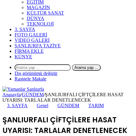
EĞİTİM
MAGAZİN
KÜLTÜR SANAT
DÜNYA
TEKNOLOJİ
3. SAYFA
FOTO GALERİ
VIDEO GALERİ
ŞANLIURFA TAZİYE
FİRMA EKLE
KÜNYE
Arama yap ...
Dış görünümü değiştir
Rastgele Makale
Anasayfa
/
GÜNDEM
/
ŞANLIURFALI ÇİFTÇİLERE HASAT
UYARISI: TARLALAR DENETLENECEK
3. SAYFA
Genel
GÜNDEM
TARIM
ŞANLIURFALI ÇİFTÇİLERE HASAT
UYARISI: TARLALAR DENETLENECEK