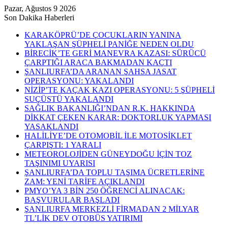
Pazar, Ağustos 9 2026
Son Dakika Haberleri
KARAKÖPRÜ’DE ÇOCUKLARIN YANINA
YAKLAŞAN ŞÜPHELİ PANİĞE NEDEN OLDU
BİRECİK’TE GERİ MANEVRA KAZASI: SÜRÜCÜ
ÇARPTIĞI ARACA BAKMADAN KAÇTI
ŞANLIURFA’DA ARANAN ŞAHSA JASAT
OPERASYONU: YAKALANDI
NİZİP’TE KAÇAK KAZI OPERASYONU: 5 ŞÜPHELİ
SUÇÜSTÜ YAKALANDI
SAĞLIK BAKANLIĞI’NDAN R.K. HAKKINDA
DİKKAT ÇEKEN KARAR: DOKTORLUK YAPMASI
YASAKLANDI
HALİLİYE’DE OTOMOBİL İLE MOTOSİKLET
ÇARPIŞTI: 1 YARALI
METEOROLOJİDEN GÜNEYDOĞU İÇİN TOZ
TAŞINIMI UYARISI
ŞANLIURFA’DA TOPLU TAŞIMA ÜCRETLERİNE
ZAM: YENİ TARİFE AÇIKLANDI
PMYO’YA 3 BİN 250 ÖĞRENCİ ALINACAK:
BAŞVURULAR BAŞLADI
ŞANLIURFA MERKEZLİ FİRMADAN 2 MİLYAR
TL’LİK DEV OTOBÜS YATIRIMI