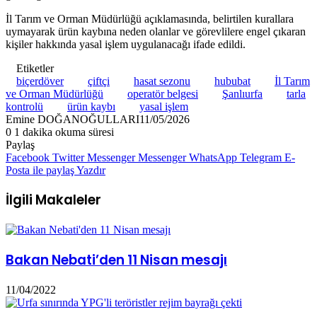
İl Tarım ve Orman Müdürlüğü açıklamasında, belirtilen kurallara
uymayarak ürün kaybına neden olanlar ve görevlilere engel çıkaran
kişiler hakkında yasal işlem uygulanacağı ifade edildi.
Etiketler
biçerdöver
çiftçi
hasat sezonu
hububat
İl Tarım
ve Orman Müdürlüğü
operatör belgesi
Şanlıurfa
tarla
kontrolü
ürün kaybı
yasal işlem
Emine DOĞANOĞULLARI
11/05/2026
0
1 dakika okuma süresi
Paylaş
Facebook
Twitter
Messenger
Messenger
WhatsApp
Telegram
E-
Posta ile paylaş
Yazdır
İlgili Makaleler
Bakan Nebati’den 11 Nisan mesajı
11/04/2022